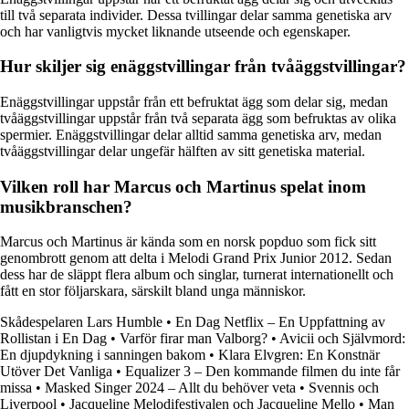
till två separata individer. Dessa tvillingar delar samma genetiska arv
och har vanligtvis mycket liknande utseende och egenskaper.
Hur skiljer sig enäggstvillingar från tvåäggstvillingar?
Enäggstvillingar uppstår från ett befruktat ägg som delar sig, medan
tvåäggstvillingar uppstår från två separata ägg som befruktas av olika
spermier. Enäggstvillingar delar alltid samma genetiska arv, medan
tvåäggstvillingar delar ungefär hälften av sitt genetiska material.
Vilken roll har Marcus och Martinus spelat inom
musikbranschen?
Marcus och Martinus är kända som en norsk popduo som fick sitt
genombrott genom att delta i Melodi Grand Prix Junior 2012. Sedan
dess har de släppt flera album och singlar, turnerat internationellt och
fått en stor följarskara, särskilt bland unga människor.
Skådespelaren Lars Humble
•
En Dag Netflix – En Uppfattning av
Rollistan i En Dag
•
Varför firar man Valborg?
•
Avicii och Självmord:
En djupdykning i sanningen bakom
•
Klara Elvgren: En Konstnär
Utöver Det Vanliga
•
Equalizer 3 – Den kommande filmen du inte får
missa
•
Masked Singer 2024 – Allt du behöver veta
•
Svennis och
Liverpool
•
Jacqueline Melodifestivalen och Jacqueline Mello
•
Man