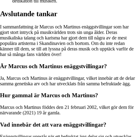
dedikation till musiken.
Avslutande tankar
I sammanfattning är Marcus och Martinus enäggstvillingar som har
gjort stort intryck på musikvärlden trots sin unga ålder. Deras
musikaliska talang och karisma har gjort dem till några av de mest
populära artisterna i Skandinavien och bortom. Om du inte redan
känner till dem, se till att lyssna på deras musik och upptäck varför de
har så många fans världen över!
Är Marcus och Martinus enäggstvillingar?
Ja, Marcus och Martinus är enäggstvillingar, vilket innebär att de delar
samma genetiska arv och har utvecklats från samma befruktade ägg.
Hur gammal är Marcus och Martinus?
Marcus och Martinus föddes den 21 februari 2002, vilket gör dem för
närvarande (2021) 19 år gamla.
Vad innebär det att vara enäggstvillingar?
Enäggstvillingar uppstår när ett befruktat ägg delar sig och utvecklas