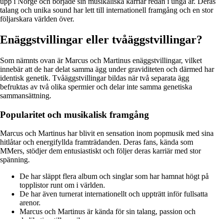
upp i Norge och började sin musikaliska karriär redan i unga år. Deras
talang och unika sound har lett till internationell framgång och en stor
följarskara världen över.
Enäggstvillingar eller tvåäggstvillingar?
Som nämnts ovan är Marcus och Martinus enäggstvillingar, vilket
innebär att de har delat samma ägg under graviditeten och därmed har
identisk genetik. Tvåäggstvillingar bildas när två separata ägg
befruktas av två olika spermier och delar inte samma genetiska
sammansättning.
Popularitet och musikalisk framgång
Marcus och Martinus har blivit en sensation inom popmusik med sina
hitlåtar och energifyllda framträdanden. Deras fans, kända som
MMers, stödjer dem entusiastiskt och följer deras karriär med stor
spänning.
De har släppt flera album och singlar som har hamnat högt på
topplistor runt om i världen.
De har även turnerat internationellt och uppträtt inför fullsatta
arenor.
Marcus och Martinus är kända för sin talang, passion och