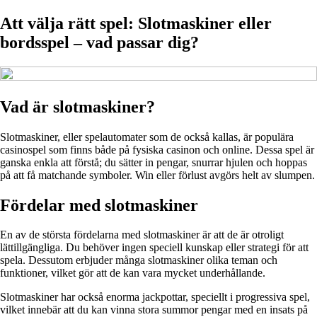
Att välja rätt spel: Slotmaskiner eller
bordsspel – vad passar dig?
Vad är slotmaskiner?
Slotmaskiner, eller spelautomater som de också kallas, är populära
casinospel som finns både på fysiska casinon och online. Dessa spel är
ganska enkla att förstå; du sätter in pengar, snurrar hjulen och hoppas
på att få matchande symboler. Win eller förlust avgörs helt av slumpen.
Fördelar med slotmaskiner
En av de största fördelarna med slotmaskiner är att de är otroligt
lättillgängliga. Du behöver ingen speciell kunskap eller strategi för att
spela. Dessutom erbjuder många slotmaskiner olika teman och
funktioner, vilket gör att de kan vara mycket underhållande.
Slotmaskiner har också enorma jackpottar, speciellt i progressiva spel,
vilket innebär att du kan vinna stora summor pengar med en insats på