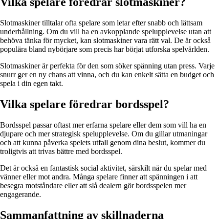
Vilka spelare föredrar slotmaskiner?
Slotmaskiner tilltalar ofta spelare som letar efter snabb och lättsam
underhållning. Om du vill ha en avkopplande spelupplevelse utan att
behöva tänka för mycket, kan slotmaskiner vara rätt val. De är också
populära bland nybörjare som precis har börjat utforska spelvärlden.
Slotmaskiner är perfekta för den som söker spänning utan press. Varje
snurr ger en ny chans att vinna, och du kan enkelt sätta en budget och
spela i din egen takt.
Vilka spelare föredrar bordsspel?
Bordsspel passar oftast mer erfarna spelare eller dem som vill ha en
djupare och mer strategisk spelupplevelse. Om du gillar utmaningar
och att kunna påverka spelets utfall genom dina beslut, kommer du
troligtvis att trivas bättre med bordsspel.
Det är också en fantastisk social aktivitet, särskilt när du spelar med
vänner eller mot andra. Många spelare finner att spänningen i att
besegra motståndare eller att slå dealern gör bordsspelen mer
engagerande.
Sammanfattning av skillnaderna