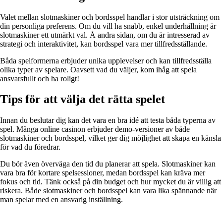
Valet mellan slotmaskiner och bordsspel handlar i stor utsträckning om
din personliga preferens. Om du vill ha snabb, enkel underhållning är
slotmaskiner ett utmärkt val. Å andra sidan, om du är intresserad av
strategi och interaktivitet, kan bordsspel vara mer tillfredsställande.
Båda spelformerna erbjuder unika upplevelser och kan tillfredsställa
olika typer av spelare. Oavsett vad du väljer, kom ihåg att spela
ansvarsfullt och ha roligt!
Tips för att välja det rätta spelet
Innan du beslutar dig kan det vara en bra idé att testa båda typerna av
spel. Många online casinon erbjuder demo-versioner av både
slotmaskiner och bordsspel, vilket ger dig möjlighet att skapa en känsla
för vad du föredrar.
Du bör även överväga den tid du planerar att spela. Slotmaskiner kan
vara bra för kortare spelsessioner, medan bordsspel kan kräva mer
fokus och tid. Tänk också på din budget och hur mycket du är villig att
riskera. Både slotmaskiner och bordsspel kan vara lika spännande när
man spelar med en ansvarig inställning.