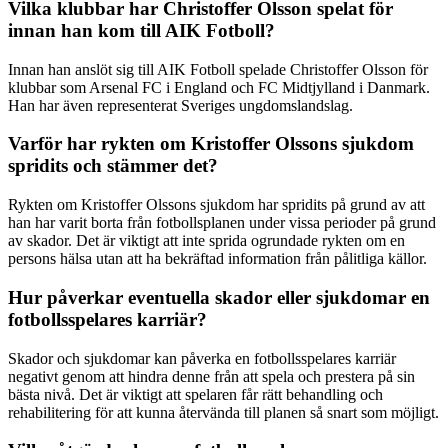
Vilka klubbar har Christoffer Olsson spelat för
innan han kom till AIK Fotboll?
Innan han anslöt sig till AIK Fotboll spelade Christoffer Olsson för
klubbar som Arsenal FC i England och FC Midtjylland i Danmark.
Han har även representerat Sveriges ungdomslandslag.
Varför har rykten om Kristoffer Olssons sjukdom
spridits och stämmer det?
Rykten om Kristoffer Olssons sjukdom har spridits på grund av att
han har varit borta från fotbollsplanen under vissa perioder på grund
av skador. Det är viktigt att inte sprida ogrundade rykten om en
persons hälsa utan att ha bekräftad information från pålitliga källor.
Hur påverkar eventuella skador eller sjukdomar en
fotbollsspelares karriär?
Skador och sjukdomar kan påverka en fotbollsspelares karriär
negativt genom att hindra denne från att spela och prestera på sin
bästa nivå. Det är viktigt att spelaren får rätt behandling och
rehabilitering för att kunna återvända till planen så snart som möjligt.