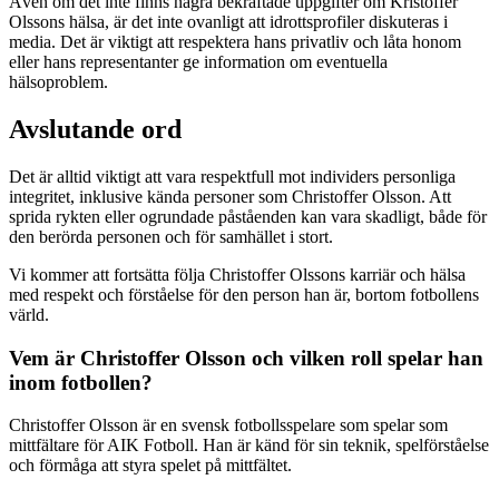
Även om det inte finns några bekräftade uppgifter om Kristoffer
Olssons hälsa, är det inte ovanligt att idrottsprofiler diskuteras i
media. Det är viktigt att respektera hans privatliv och låta honom
eller hans representanter ge information om eventuella
hälsoproblem.
Avslutande ord
Det är alltid viktigt att vara respektfull mot individers personliga
integritet, inklusive kända personer som Christoffer Olsson. Att
sprida rykten eller ogrundade påståenden kan vara skadligt, både för
den berörda personen och för samhället i stort.
Vi kommer att fortsätta följa Christoffer Olssons karriär och hälsa
med respekt och förståelse för den person han är, bortom fotbollens
värld.
Vem är Christoffer Olsson och vilken roll spelar han
inom fotbollen?
Christoffer Olsson är en svensk fotbollsspelare som spelar som
mittfältare för AIK Fotboll. Han är känd för sin teknik, spelförståelse
och förmåga att styra spelet på mittfältet.