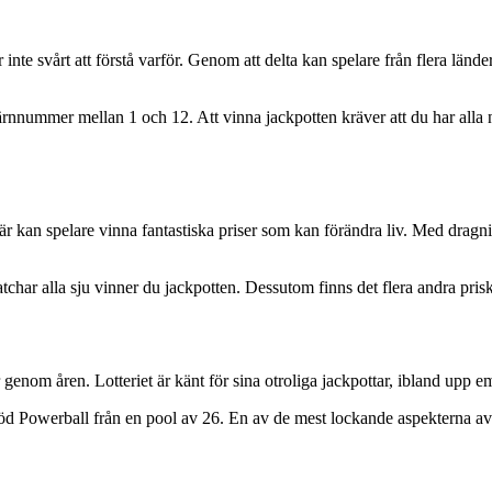
r inte svårt att förstå varför. Genom att delta kan spelare från flera län
ärnnummer mellan 1 och 12. Att vinna jackpotten kräver att du har al
 Här kan spelare vinna fantastiska priser som kan förändra liv. Med dra
tchar alla sju vinner du jackpotten. Dessutom finns det flera andra pri
 genom åren. Lotteriet är känt för sina otroliga jackpottar, ibland upp em
n röd Powerball från en pool av 26. En av de mest lockande aspekterna av