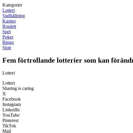
Kategorier
Lotteri
Vadhållning
Kasino
Roulett
Spel
Poker
Bingo
Slott
Fem förtrollande lotterier som kan förändra 
Lotteri
Lotteri
Sharing is caring
X
Facebook
Instagram
LinkedIn
YouTube
Pinterest
TikTok
Mail