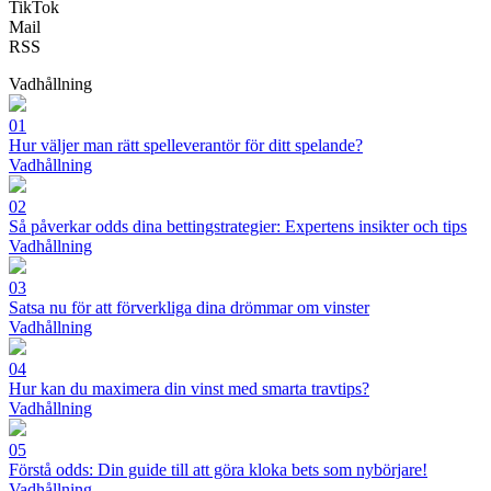
TikTok
Mail
RSS
Vadhållning
01
Hur väljer man rätt spelleverantör för ditt spelande?
Vadhållning
02
Så påverkar odds dina bettingstrategier: Expertens insikter och tips
Vadhållning
03
Satsa nu för att förverkliga dina drömmar om vinster
Vadhållning
04
Hur kan du maximera din vinst med smarta travtips?
Vadhållning
05
Förstå odds: Din guide till att göra kloka bets som nybörjare!
Vadhållning