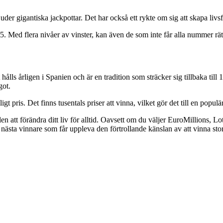
der gigantiska jackpottar. Det har också ett rykte om sig att skapa livs
5. Med flera nivåer av vinster, kan även de som inte får alla nummer rätt
et hålls årligen i Spanien och är en tradition som sträcker sig tillbaka til
got.
igt pris. Det finns tusentals priser att vinna, vilket gör det till en populä
en att förändra ditt liv för alltid. Oavsett om du väljer EuroMillions, 
ta vinnare som får uppleva den förtrollande känslan av att vinna stor