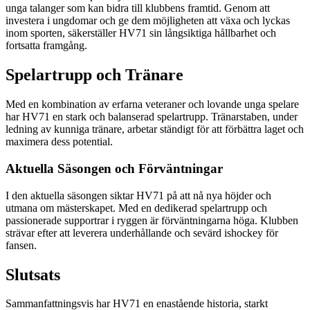
unga talanger som kan bidra till klubbens framtid. Genom att
investera i ungdomar och ge dem möjligheten att växa och lyckas
inom sporten, säkerställer HV71 sin långsiktiga hållbarhet och
fortsatta framgång.
Spelartrupp och Tränare
Med en kombination av erfarna veteraner och lovande unga spelare
har HV71 en stark och balanserad spelartrupp. Tränarstaben, under
ledning av kunniga tränare, arbetar ständigt för att förbättra laget och
maximera dess potential.
Aktuella Säsongen och Förväntningar
I den aktuella säsongen siktar HV71 på att nå nya höjder och
utmana om mästerskapet. Med en dedikerad spelartrupp och
passionerade supportrar i ryggen är förväntningarna höga. Klubben
strävar efter att leverera underhållande och sevärd ishockey för
fansen.
Slutsats
Sammanfattningsvis har HV71 en enastående historia, starkt