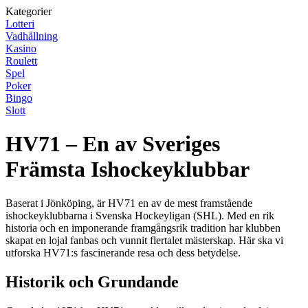
Kategorier
Lotteri
Vadhållning
Kasino
Roulett
Spel
Poker
Bingo
Slott
HV71 – En av Sveriges
Främsta Ishockeyklubbar
Baserat i Jönköping, är HV71 en av de mest framstående
ishockeyklubbarna i Svenska Hockeyligan (SHL). Med en rik
historia och en imponerande framgångsrik tradition har klubben
skapat en lojal fanbas och vunnit flertalet mästerskap. Här ska vi
utforska HV71:s fascinerande resa och dess betydelse.
Historik och Grundande