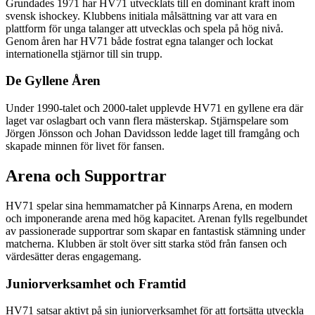
Grundades 1971 har HV71 utvecklats till en dominant kraft inom
svensk ishockey. Klubbens initiala målsättning var att vara en
plattform för unga talanger att utvecklas och spela på hög nivå.
Genom åren har HV71 både fostrat egna talanger och lockat
internationella stjärnor till sin trupp.
De Gyllene Åren
Under 1990-talet och 2000-talet upplevde HV71 en gyllene era där
laget var oslagbart och vann flera mästerskap. Stjärnspelare som
Jörgen Jönsson och Johan Davidsson ledde laget till framgång och
skapade minnen för livet för fansen.
Arena och Supportrar
HV71 spelar sina hemmamatcher på Kinnarps Arena, en modern
och imponerande arena med hög kapacitet. Arenan fylls regelbundet
av passionerade supportrar som skapar en fantastisk stämning under
matcherna. Klubben är stolt över sitt starka stöd från fansen och
värdesätter deras engagemang.
Juniorverksamhet och Framtid
HV71 satsar aktivt på sin juniorverksamhet för att fortsätta utveckla