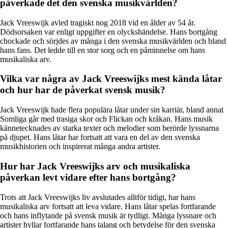
påverkade det den svenska musikvärlden?
Jack Vreeswijk avled tragiskt nog 2018 vid en ålder av 54 år.
Dödsorsaken var enligt uppgifter en olyckshändelse. Hans bortgång
chockade och sörjdes av många i den svenska musikvärlden och bland
hans fans. Det ledde till en stor sorg och en påminnelse om hans
musikaliska arv.
Vilka var några av Jack Vreeswijks mest kända låtar
och hur har de påverkat svensk musik?
Jack Vreeswijk hade flera populära låtar under sin karriär, bland annat
Somliga går med trasiga skor och Flickan och kråkan. Hans musik
kännetecknades av starka texter och melodier som berörde lyssnarna
på djupet. Hans låtar har fortsatt att vara en del av den svenska
musikhistorien och inspirerat många andra artister.
Hur har Jack Vreeswijks arv och musikaliska
påverkan levt vidare efter hans bortgång?
Trots att Jack Vreeswijks liv avslutades alltför tidigt, har hans
musikaliska arv fortsatt att leva vidare. Hans låtar spelas fortfarande
och hans inflytande på svensk musik är tydligt. Många lyssnare och
artister hyllar fortfarande hans talang och betydelse för den svenska