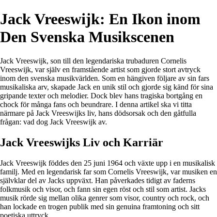
Jack Vreeswijk: En Ikon inom
Den Svenska Musikscenen
Jack Vreeswijk, son till den legendariska trubaduren Cornelis
Vreeswijk, var själv en framstående artist som gjorde stort avtryck
inom den svenska musikvärlden. Som en hängiven följare av sin fars
musikaliska arv, skapade Jack en unik stil och gjorde sig känd för sina
gripande texter och melodier. Dock blev hans tragiska bortgång en
chock för många fans och beundrare. I denna artikel ska vi titta
närmare på Jack Vreeswijks liv, hans dödsorsak och den gåtfulla
frågan: vad dog Jack Vreeswijk av.
Jack Vreeswijks Liv och Karriär
Jack Vreeswijk föddes den 25 juni 1964 och växte upp i en musikalisk
familj. Med en legendarisk far som Cornelis Vreeswijk, var musiken en
självklar del av Jacks uppväxt. Han påverkades tidigt av faderns
folkmusik och visor, och fann sin egen röst och stil som artist. Jacks
musik rörde sig mellan olika genrer som visor, country och rock, och
han lockade en trogen publik med sin genuina framtoning och sitt
poetiska uttryck.