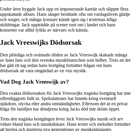
Under åren byggde Jack upp en imponerande karriär och släppte flera
uppskattade album. Hans sånger berättade ofta om vardagslivets glädje
och sorger, och många lyssnare kände igen sig i texternas ärliga
skildringar. Jack uppträdde på scener runt om i landet och hans
konserter var alltid fyllda av närvaro och känsla.
Jack Vreeswijks Dödsorsak
Den plötsliga och oväntade döden av Jack Vreeswijk skakade många
av hans fans och den svenska musikbranschen som helhet. Trots att det
har gått ett tag sedan hans bortgång fortsätter frågan om hans
dödsorsak att vara omgärdad av en viss mystik.
Vad Dog Jack Vreeswijk av?
Den exakta dödsorsaken för Jack Vreeswijks tragiska bortgång har inte
offentliggjorts fullt ut. Spekulationer har funnits kring eventuell
sjukdom, olycka eller andra omständigheter. Eftersom det är en privat
fråga för familjen har detaljerna kring Jacks död inte delats öppet.
Trots den tragiska bortgången lever Jack Vreeswijks musik och arv
vidare bland fans och musikälskare. Hans texter och melodier fortsätter
att beröra och inspirera nya generationer av musikentusiaster.