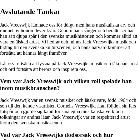
Avslutande Tankar
Jack Vreeswijk lämnade oss för tidigt, men hans musikaliska arv och
minnet av honom lever kvar. Genom hans sånger och berättelser har
han satt djupa spår i den svenska musikhistorien och kommer alltid att
vara en älskad artist. Vi hedrar och minns Jack Vreeswijks musik och
bidrag till den svenska kulturscenen, och hans närvaro kommer att
fortsätta att kännas långt framöver.
Låt oss fortsätta att lyssna på Jack Vreeswijks musik och låta hans röst
och ord fortsätta att beröra och inspirera oss.
Vem var Jack Vreeswijk och vilken roll spelade han
inom musikbranschen?
Jack Vreeswijk var en svensk musiker och låtskrivare, född 1964 och
son till den kände visartisten Cornelis Vreeswijk. Han följde i sin fars
fotspår och gjorde sig känd för sina egna musikaliska verk och
tolkningar av andras låtar. Jack Vreeswijk var en respekterad artist
inom den svenska musikscenen.
Vad var Jack Vreeswijks dödsorsak och hur