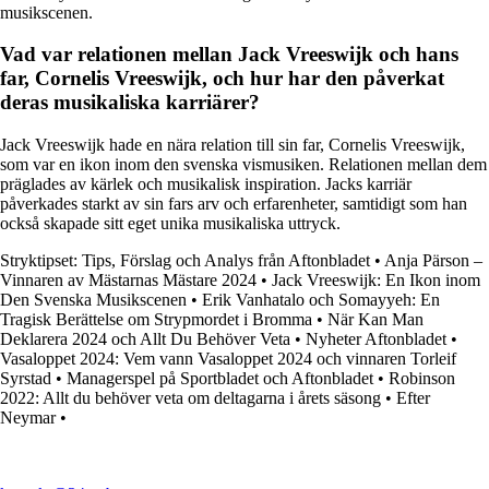
musikscenen.
Vad var relationen mellan Jack Vreeswijk och hans
far, Cornelis Vreeswijk, och hur har den påverkat
deras musikaliska karriärer?
Jack Vreeswijk hade en nära relation till sin far, Cornelis Vreeswijk,
som var en ikon inom den svenska vismusiken. Relationen mellan dem
präglades av kärlek och musikalisk inspiration. Jacks karriär
påverkades starkt av sin fars arv och erfarenheter, samtidigt som han
också skapade sitt eget unika musikaliska uttryck.
Stryktipset: Tips, Förslag och Analys från Aftonbladet
•
Anja Pärson –
Vinnaren av Mästarnas Mästare 2024
•
Jack Vreeswijk: En Ikon inom
Den Svenska Musikscenen
•
Erik Vanhatalo och Somayyeh: En
Tragisk Berättelse om Strypmordet i Bromma
•
När Kan Man
Deklarera 2024 och Allt Du Behöver Veta
•
Nyheter Aftonbladet
•
Vasaloppet 2024: Vem vann Vasaloppet 2024 och vinnaren Torleif
Syrstad
•
Managerspel på Sportbladet och Aftonbladet
•
Robinson
2022: Allt du behöver veta om deltagarna i årets säsong
•
Efter
Neymar
•