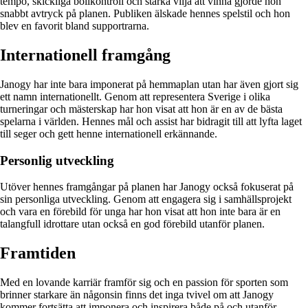
tempo, skickliga bollkontroll och starka vilja att vinna gjorde hon
snabbt avtryck på planen. Publiken älskade hennes spelstil och hon
blev en favorit bland supportrarna.
Internationell framgång
Janogy har inte bara imponerat på hemmaplan utan har även gjort sig
ett namn internationellt. Genom att representera Sverige i olika
turneringar och mästerskap har hon visat att hon är en av de bästa
spelarna i världen. Hennes mål och assist har bidragit till att lyfta laget
till seger och gett henne internationell erkännande.
Personlig utveckling
Utöver hennes framgångar på planen har Janogy också fokuserat på
sin personliga utveckling. Genom att engagera sig i samhällsprojekt
och vara en förebild för unga har hon visat att hon inte bara är en
talangfull idrottare utan också en god förebild utanför planen.
Framtiden
Med en lovande karriär framför sig och en passion för sporten som
brinner starkare än någonsin finns det inga tvivel om att Janogy
kommer fortsätta att imponera och inspirera både på och utanför