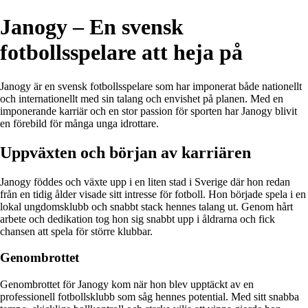
Janogy – En svensk
fotbollsspelare att heja på
Janogy är en svensk fotbollsspelare som har imponerat både nationellt
och internationellt med sin talang och envishet på planen. Med en
imponerande karriär och en stor passion för sporten har Janogy blivit
en förebild för många unga idrottare.
Uppväxten och början av karriären
Janogy föddes och växte upp i en liten stad i Sverige där hon redan
från en tidig ålder visade sitt intresse för fotboll. Hon började spela i en
lokal ungdomsklubb och snabbt stack hennes talang ut. Genom hårt
arbete och dedikation tog hon sig snabbt upp i åldrarna och fick
chansen att spela för större klubbar.
Genombrottet
Genombrottet för Janogy kom när hon blev upptäckt av en
professionell fotbollsklubb som såg hennes potential. Med sitt snabba