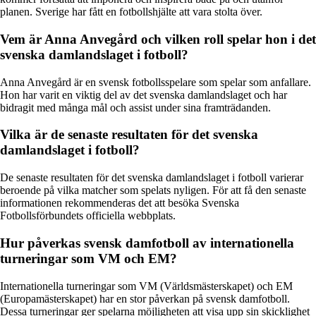
planen. Sverige har fått en fotbollshjälte att vara stolta över.
Vem är Anna Anvegård och vilken roll spelar hon i det
svenska damlandslaget i fotboll?
Anna Anvegård är en svensk fotbollsspelare som spelar som anfallare.
Hon har varit en viktig del av det svenska damlandslaget och har
bidragit med många mål och assist under sina framträdanden.
Vilka är de senaste resultaten för det svenska
damlandslaget i fotboll?
De senaste resultaten för det svenska damlandslaget i fotboll varierar
beroende på vilka matcher som spelats nyligen. För att få den senaste
informationen rekommenderas det att besöka Svenska
Fotbollsförbundets officiella webbplats.
Hur påverkas svensk damfotboll av internationella
turneringar som VM och EM?
Internationella turneringar som VM (Världsmästerskapet) och EM
(Europamästerskapet) har en stor påverkan på svensk damfotboll.
Dessa turneringar ger spelarna möjligheten att visa upp sin skicklighet