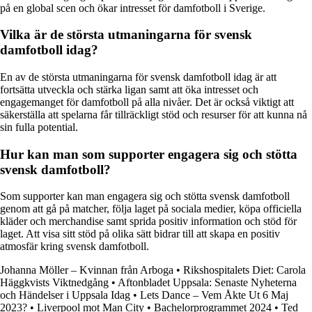
på en global scen och ökar intresset för damfotboll i Sverige.
Vilka är de största utmaningarna för svensk
damfotboll idag?
En av de största utmaningarna för svensk damfotboll idag är att
fortsätta utveckla och stärka ligan samt att öka intresset och
engagemanget för damfotboll på alla nivåer. Det är också viktigt att
säkerställa att spelarna får tillräckligt stöd och resurser för att kunna nå
sin fulla potential.
Hur kan man som supporter engagera sig och stötta
svensk damfotboll?
Som supporter kan man engagera sig och stötta svensk damfotboll
genom att gå på matcher, följa laget på sociala medier, köpa officiella
kläder och merchandise samt sprida positiv information och stöd för
laget. Att visa sitt stöd på olika sätt bidrar till att skapa en positiv
atmosfär kring svensk damfotboll.
Johanna Möller – Kvinnan från Arboga
•
Rikshospitalets Diet: Carola
Häggkvists Viktnedgång
•
Aftonbladet Uppsala: Senaste Nyheterna
och Händelser i Uppsala Idag
•
Lets Dance – Vem Åkte Ut 6 Maj
2023?
•
Liverpool mot Man City
•
Bachelorprogrammet 2024
•
Ted