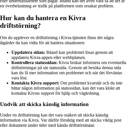
eller underhållsarbete som pågår. Ibland kan det även vara så att det är
en överbelastning av trafik på plattformen som orsakar problem.
Hur kan du hantera en Kivra
driftstörning?
Om du upplever en driftstörning i Kivra-tjänsten finns det några
åtgärder du kan vidta för att hantera situationen:
Uppdatera sidan:
Ibland kan problemet lösas genom att
uppdatera Kivra-appen eller webbplatsen.
Kontrollera statussidan:
Kivra brukar informera om eventuella
driftstörningar på sin statussida. Genom att besöka denna sida
kan du få mer information om problemet och när det förväntas
vara löst.
Kontakta Kivra support:
Om problemet kvarstår och du inte
hittar någon information på statussidan, kan det vara klokt att
kontakta Kivras support för hjälp och vägledning.
Undvik att skicka känslig information
Under en driftstörning kan det vara osäkert att skicka känslig
information via Kivra. Var därför försiktig med att skicka viktig post
eller dokument under tider med kända driftstörningar.