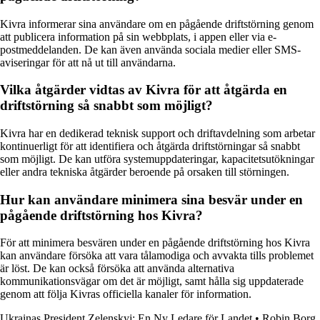
Kivra informerar sina användare om en pågående driftstörning genom
att publicera information på sin webbplats, i appen eller via e-
postmeddelanden. De kan även använda sociala medier eller SMS-
aviseringar för att nå ut till användarna.
Vilka åtgärder vidtas av Kivra för att åtgärda en
driftstörning så snabbt som möjligt?
Kivra har en dedikerad teknisk support och driftavdelning som arbetar
kontinuerligt för att identifiera och åtgärda driftstörningar så snabbt
som möjligt. De kan utföra systemuppdateringar, kapacitetsutökningar
eller andra tekniska åtgärder beroende på orsaken till störningen.
Hur kan användare minimera sina besvär under en
pågående driftstörning hos Kivra?
För att minimera besvären under en pågående driftstörning hos Kivra
kan användare försöka att vara tålamodiga och avvakta tills problemet
är löst. De kan också försöka att använda alternativa
kommunikationsvägar om det är möjligt, samt hålla sig uppdaterade
genom att följa Kivras officiella kanaler för information.
Ukrainas President Zelenskyj: En Ny Ledare för Landet
•
Robin Borg