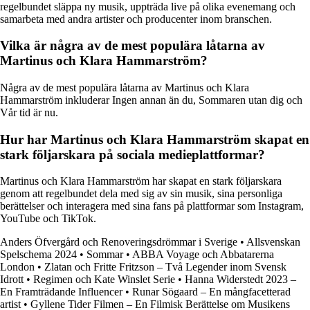
regelbundet släppa ny musik, uppträda live på olika evenemang och
samarbeta med andra artister och producenter inom branschen.
Vilka är några av de mest populära låtarna av
Martinus och Klara Hammarström?
Några av de mest populära låtarna av Martinus och Klara
Hammarström inkluderar Ingen annan än du, Sommaren utan dig och
Vår tid är nu.
Hur har Martinus och Klara Hammarström skapat en
stark följarskara på sociala medieplattformar?
Martinus och Klara Hammarström har skapat en stark följarskara
genom att regelbundet dela med sig av sin musik, sina personliga
berättelser och interagera med sina fans på plattformar som Instagram,
YouTube och TikTok.
Anders Öfvergård och Renoveringsdrömmar i Sverige
•
Allsvenskan
Spelschema 2024
•
Sommar
•
ABBA Voyage och Abbatarerna
London
•
Zlatan och Fritte Fritzson – Två Legender inom Svensk
Idrott
•
Regimen och Kate Winslet Serie
•
Hanna Widerstedt 2023 –
En Framträdande Influencer
•
Runar Sögaard – En mångfacetterad
artist
•
Gyllene Tider Filmen – En Filmisk Berättelse om Musikens