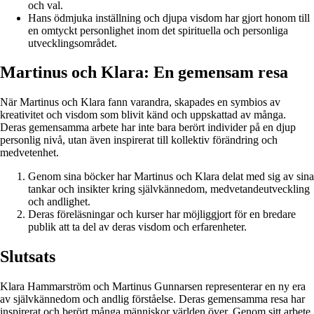
och val.
Hans ödmjuka inställning och djupa visdom har gjort honom till
en omtyckt personlighet inom det spirituella och personliga
utvecklingsområdet.
Martinus och Klara: En gemensam resa
När Martinus och Klara fann varandra, skapades en symbios av
kreativitet och visdom som blivit känd och uppskattad av många.
Deras gemensamma arbete har inte bara berört individer på en djup
personlig nivå, utan även inspirerat till kollektiv förändring och
medvetenhet.
Genom sina böcker har Martinus och Klara delat med sig av sina
tankar och insikter kring självkännedom, medvetandeutveckling
och andlighet.
Deras föreläsningar och kurser har möjliggjort för en bredare
publik att ta del av deras visdom och erfarenheter.
Slutsats
Klara Hammarström och Martinus Gunnarsen representerar en ny era
av självkännedom och andlig förståelse. Deras gemensamma resa har
inspirerat och berört många människor världen över. Genom sitt arbete