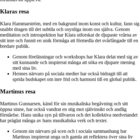
Klaras resa
Klara Hammarström, med en bakgrund inom konst och kultur, fann sig
snabbt dragen till det subtila och osynliga inom oss själva. Genom
meditation och introspektion har Klara utforskat de djupaste vrårna av
sitt inre och funnit en unik förmåga att förmedla det svårfångade till en
bredare publik.
Genom föreläsningar och workshops har Klara delat med sig av
sitt kunnande och inspirerat många att söka en djupare mening
med sina liv.
Hennes närvaro på sociala medier har också bidragit till att
sprida budskapet om inre frid och harmoni till en global publik.
Martinus resa
Martinus Gunnarsen, känd för sin musikaliska begåvning och sitt
öppna sinne, har också vandrat en stig mot självinsikt och andlig
förståelse. Hans unika syn på tillvaron och det kollektiva medvetandet
har präglat många av hans musikaliska verk och texter.
Genom sin närvaro på scen och i sociala sammanhang har
Martinus inspirerat unga och gamla att reflektera över sina liv