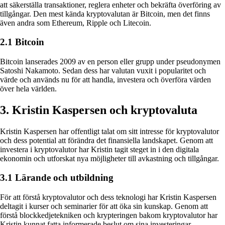
att säkerställa transaktioner, reglera enheter och bekräfta överföring av
tillgångar. Den mest kända kryptovalutan är Bitcoin, men det finns
även andra som Ethereum, Ripple och Litecoin.
2.1 Bitcoin
Bitcoin lanserades 2009 av en person eller grupp under pseudonymen
Satoshi Nakamoto. Sedan dess har valutan vuxit i popularitet och
värde och används nu för att handla, investera och överföra värden
över hela världen.
3. Kristin Kaspersen och kryptovaluta
Kristin Kaspersen har offentligt talat om sitt intresse för kryptovalutor
och dess potential att förändra det finansiella landskapet. Genom att
investera i kryptovalutor har Kristin tagit steget in i den digitala
ekonomin och utforskat nya möjligheter till avkastning och tillgångar.
3.1 Lärande och utbildning
För att förstå kryptovalutor och dess teknologi har Kristin Kaspersen
deltagit i kurser och seminarier för att öka sin kunskap. Genom att
förstå blockkedjetekniken och krypteringen bakom kryptovalutor har
Kristin kunnat fatta informerade beslut om sina investeringar.