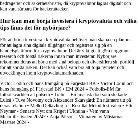
bedrägerier och säkerhetsbrister, då kryptovalutor lagras digitalt och
kan vara sårbara för hackerattacker.
Hur kan man börja investera i kryptovaluta och vilka
tips finns det för nybörjare?
För att börja investera i kryptovaluta behöver man skapa en plånbok
för att lagra sina digitala tillgångar och registrera sig på en
handelsplattform för kryptovalutor. Det är viktigt att göra noggrann
research och förstå riskerna innan man investerar. Nybörjare
rekommenderas att börja med små belopp och diversifiera sin portfölj
för att sprida risken. Det kan också vara bra att följa nyheter och
utvecklingen inom kryptovalutamarknaden.
Victor Lodin och hans framgång på Färjestad BK
•
Victor Lodin och
hans framgång på Färjestad BK
•
EM 2024 – Fotbolls-EM får
fotbollsvärlden att pulsera
•
Tintin – En mystisk död som skakade
Luleå
•
Tuva Novotny och Alexander Skarsgård: En närmare titt på
deras relation
•
Mello Deltävling 5 – Resultat Melodifestivalen
•
Efter
Neymar
•
Senaste Nytt om Kriget i Ukraina
•
Vem vann
Melodifestivalen 2024?
•
Anja Pärson – Vinnaren av Mästarnas
Mästare 2024
•