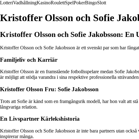
Lotteri
Vadhållning
Kasino
Roulett
Spel
Poker
Bingo
Slott
Kristoffer Olsson och Sofie Jako
Kristoffer Olsson och Sofie Jakobsson: En 
Kristoffer Olsson och Sofie Jakobsson är ett svenskt par som har fångat
Familjeliv och Karriär
Kristoffer Olsson är en framstående fotbollsspelare medan Sofie Jakobss
är möjligt att stödja varandra i sina respektive professionella strävande
Kristoffer Olsson Fru: Sofie Jakobsson
Trots att Sofie är känd som en framgångsrik modell, har hon valt att stå
långvariga relation.
En Livspartner Kärlekshistoria
Kristoffer Olsson och Sofie Jakobsson är inte bara partners utan ocks
inspirerar många.