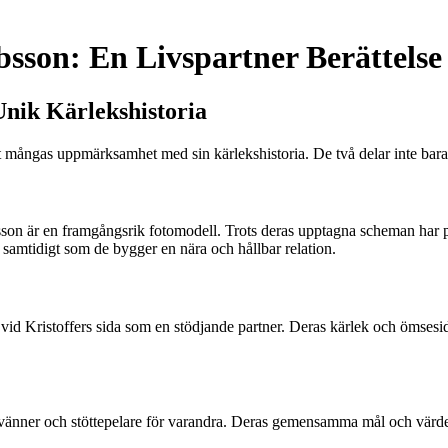
bsson: En Livspartner Berättelse
Unik Kärlekshistoria
 mångas uppmärksamhet med sin kärlekshistoria. De två delar inte bara en
on är en framgångsrik fotomodell. Trots deras upptagna scheman har pare
n samtidigt som de bygger en nära och hållbar relation.
 vid Kristoffers sida som en stödjande partner. Deras kärlek och ömsesidi
å vänner och stöttepelare för varandra. Deras gemensamma mål och värde