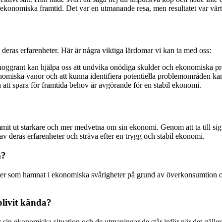
n ekonomiska framtid. Det var en utmanande resa, men resultatet var vär
v deras erfarenheter. Här är några viktiga lärdomar vi kan ta med oss:
 noggrant kan hjälpa oss att undvika onödiga skulder och ekonomiska p
iska vanor och att kunna identifiera potentiella problemområden kan hj
att spara för framtida behov är avgörande för en stabil ekonomi.
ommit ut starkare och mer medvetna om sin ekonomi. Genom att ta till s
av deras erfarenheter och sträva efter en trygg och stabil ekonomi.
m?
oner som hamnat i ekonomiska svårigheter på grund av överkonsumtion 
blivit kända?
r sin ekonomiska situation och de utmaningar de står inför när det gälle