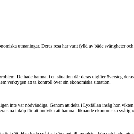
nomiska utmaningar. Deras resa har varit fylld av både svårigheter och 
roblem. De hade hamnat i en situation där deras utgifter översteg deras 
m verktygen att ta kontroll över sin ekonomiska situation.
ligen inte var nödvändiga. Genom att delta i Lyxfällan insåg hon vikte
era sina inköp för att undvika att hamna i liknande ekonomiska svårighe
ktivt sätt. Han hade svårt att säga nej till impulsiva köp och hade inte