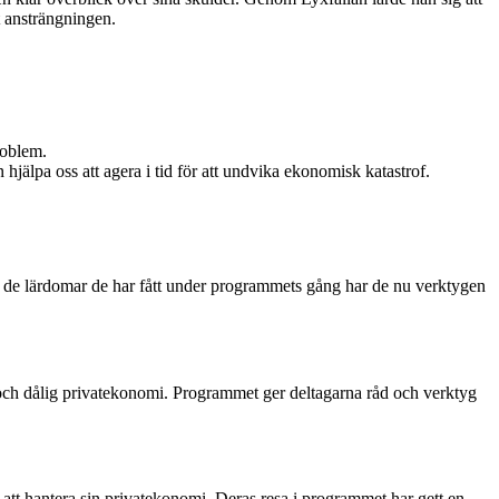
t ansträngningen.
roblem.
älpa oss att agera i tid för att undvika ekonomisk katastrof.
ig de lärdomar de har fått under programmets gång har de nu verktygen
och dålig privatekonomi. Programmet ger deltagarna råd och verktyg
r att hantera sin privatekonomi. Deras resa i programmet har gett en