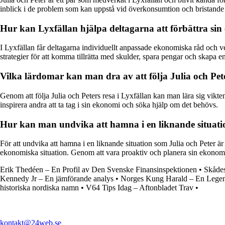
inblick i de problem som kan uppstå vid överkonsumtion och bristande
Hur kan Lyxfällan hjälpa deltagarna att förbättra si
I Lyxfällan får deltagarna individuellt anpassade ekonomiska råd och 
strategier för att komma tillrätta med skulder, spara pengar och skapa 
Vilka lärdomar kan man dra av att följa Julia och Pete
Genom att följa Julia och Peters resa i Lyxfällan kan man lära sig vikt
inspirera andra att ta tag i sin ekonomi och söka hjälp om det behövs.
Hur kan man undvika att hamna i en liknande situatio
För att undvika att hamna i en liknande situation som Julia och Peter ä
ekonomiska situation. Genom att vara proaktiv och planera sin ekonom
Erik Thedéen – En Profil av Den Svenske Finansinspektionen
•
Skåde
Kennedy Jr – En jämförande analys
•
Norges Kung Harald – En Lege
historiska nordiska namn
•
V64 Tips Idag – Aftonbladet Trav
•
kontakt@24web.se