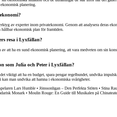
 ekonomisk planering.
n ekonomi?
verktyg av experter inom privatekonomi. Genom att analysera deras eko
en hållbar ekonomisk plan för framtiden.
rs resa i Lyxfällan?
en av att ha en sund ekonomisk planering, att vara medveten om sin kons
n som Julia och Peter i Lyxfällan?
r det viktigt att ha en budget, spara pengar regelbundet, undvika impuls
i kan man undvika att hamna i ekonomiska svårigheter.
spelaren Lars Humble
•
Jönssonligan – Den Perfekta Stöten
•
Stina Rau
ndarisk Monark
•
Moulin Rouge: En Guide till Musikalen på Chinateat