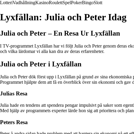
Lotteri
Vadhållning
Kasino
Roulett
Spel
Poker
Bingo
Slott
Lyxfällan: Julia och Peter Idag
Julia och Peter – En Resa Ur Lyxfällan
I TV-programmet Lyxfällan har vi följt Julia och Peter genom deras eko
och vilka lärdomar vi alla kan dra av deras erfarenheter.
Julia och Peter i Lyxfällan
Julia och Peter dök först upp i Lyxfällan på grund av sina ekonomiska p
Programmet hjälpte dem att få en överblick över sin ekonomi och gav de
Julias Resa
Julia hade en tendens att spendera pengar impulsivt på saker som egent
Med hjälp av programmets experter lärde hon sig att prioritera och plan
Peters Resa
Peter å andra sidan hade problem med att hantera sin ekonomi på ett effe