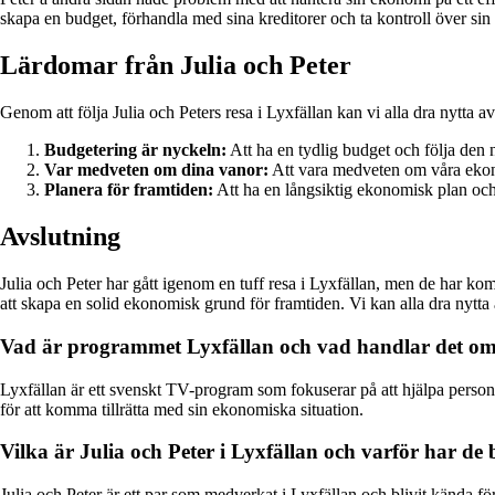
skapa en budget, förhandla med sina kreditorer och ta kontroll över si
Lärdomar från Julia och Peter
Genom att följa Julia och Peters resa i Lyxfällan kan vi alla dra nytta a
Budgetering är nyckeln:
Att ha en tydlig budget och följa den
Var medveten om dina vanor:
Att vara medveten om våra ekonom
Planera för framtiden:
Att ha en långsiktig ekonomisk plan och 
Avslutning
Julia och Peter har gått igenom en tuff resa i Lyxfällan, men de har k
att skapa en solid ekonomisk grund för framtiden. Vi kan alla dra nytta 
Vad är programmet Lyxfällan och vad handlar det o
Lyxfällan är ett svenskt TV-program som fokuserar på att hjälpa pers
för att komma tillrätta med sin ekonomiska situation.
Vilka är Julia och Peter i Lyxfällan och varför har de 
Julia och Peter är ett par som medverkat i Lyxfällan och blivit kända fö