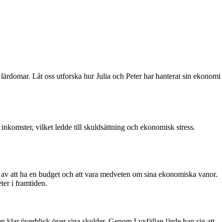
lärdomar. Låt oss utforska hur Julia och Peter har hanterat sin ekonomi
inkomster, vilket ledde till skuldsättning och ekonomisk stress.
n av att ha en budget och att vara medveten om sina ekonomiska vanor.
ter i framtiden.
 en klar överblick över sina skulder. Genom Lyxfällan lärde han sig att