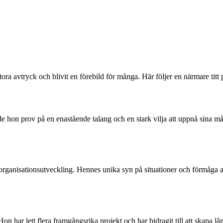
ora avtryck och blivit en förebild för många. Här följer en närmare tit
 hon prov på en enastående talang och en stark vilja att uppnå sina mål
ganisationsutveckling. Hennes unika syn på situationer och förmåga att h
 har lett flera framgångsrika projekt och har bidragit till att skapa 