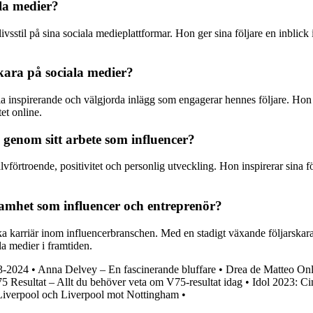
ala medier?
livsstil på sina sociala medieplattformar. Hon ger sina följare en inblick
kara på sociala medier?
la inspirerande och välgjorda inlägg som engagerar hennes följare. Hon
tet online.
genom sitt arbete som influencer?
örtroende, positivitet och personlig utveckling. Hon inspirerar sina föl
amhet som influencer och entreprenör?
a karriär inom influencerbranschen. Med en stadigt växande följarskar
a medier i framtiden.
3-2024
•
Anna Delvey – En fascinerande bluffare
•
Drea de Matteo Onl
5 Resultat – Allt du behöver veta om V75-resultat idag
•
Idol 2023: C
Liverpool och Liverpool mot Nottingham
•