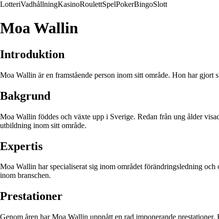
Lotteri
Vadhållning
Kasino
Roulett
Spel
Poker
Bingo
Slott
Moa Wallin
Introduktion
Moa Wallin är en framstående person inom sitt område. Hon har gjort st
Bakgrund
Moa Wallin föddes och växte upp i Sverige. Redan från ung ålder visade
utbildning inom sitt område.
Expertis
Moa Wallin har specialiserat sig inom området förändringsledning och or
inom branschen.
Prestationer
Genom åren har Moa Wallin uppnått en rad imponerande prestationer. Hon