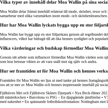
Vilka typer av innehåll delar Moa Wallin på sina soci
Moa Wallin delar främst innehåll relaterat till mode, skönhet, resor och 
samarbetar med olika varumärken inom mode- och skönhetsbranschen.
Hur har Moa Wallin lyckats bygga upp en stor följars
Moa Wallin har byggt upp en stor följarskara genom att regelbundet de
influencers, vilket har bidragit till att öka hennes synlighet och populari
Vilka värderingar och budskap förmedlar Moa Wallin 
Genom sitt arbete som influencer förmedlar Moa Wallin värden som självf
som hon betonar vikten av att vara snäll mot sig själv och andra.
Hur ser framtiden ut för Moa Wallin och hennes verks
Framtiden för Moa Wallin ser ljus ut med tanke på hennes framgångsrik
oss att se mer av Moa Wallin och hennes inspirerande innehåll på social
Fjällräven Mei och Fjällräven Skånes Djurpark
•
Nya Beck-filmer 202
till mästerkocken
•
Barcelona vs PSG – En djupgående jämförelse
•
V7
med nakenhet
•
En spännande fotbollskonfrontation: Nottingham mot 