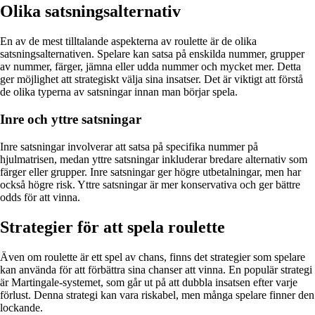
Olika satsningsalternativ
En av de mest tilltalande aspekterna av roulette är de olika
satsningsalternativen. Spelare kan satsa på enskilda nummer, grupper
av nummer, färger, jämna eller udda nummer och mycket mer. Detta
ger möjlighet att strategiskt välja sina insatser. Det är viktigt att förstå
de olika typerna av satsningar innan man börjar spela.
Inre och yttre satsningar
Inre satsningar involverar att satsa på specifika nummer på
hjulmatrisen, medan yttre satsningar inkluderar bredare alternativ som
färger eller grupper. Inre satsningar ger högre utbetalningar, men har
också högre risk. Yttre satsningar är mer konservativa och ger bättre
odds för att vinna.
Strategier för att spela roulette
Även om roulette är ett spel av chans, finns det strategier som spelare
kan använda för att förbättra sina chanser att vinna. En populär strategi
är Martingale-systemet, som går ut på att dubbla insatsen efter varje
förlust. Denna strategi kan vara riskabel, men många spelare finner den
lockande.