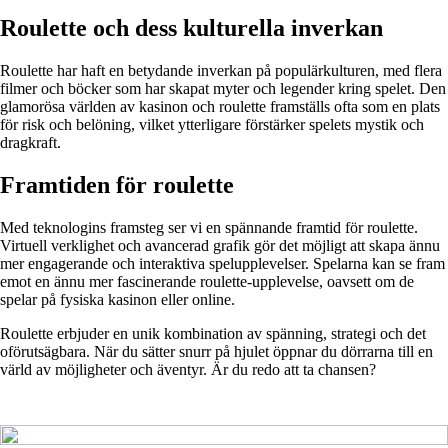
Roulette och dess kulturella inverkan
Roulette har haft en betydande inverkan på populärkulturen, med flera
filmer och böcker som har skapat myter och legender kring spelet. Den
glamorösa världen av kasinon och roulette framställs ofta som en plats
för risk och belöning, vilket ytterligare förstärker spelets mystik och
dragkraft.
Framtiden för roulette
Med teknologins framsteg ser vi en spännande framtid för roulette.
Virtuell verklighet och avancerad grafik gör det möjligt att skapa ännu
mer engagerande och interaktiva spelupplevelser. Spelarna kan se fram
emot en ännu mer fascinerande roulette-upplevelse, oavsett om de
spelar på fysiska kasinon eller online.
Roulette erbjuder en unik kombination av spänning, strategi och det
oförutsägbara. När du sätter snurr på hjulet öppnar du dörrarna till en
värld av möjligheter och äventyr. Är du redo att ta chansen?