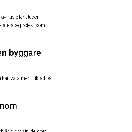
av hus eller stugor,
relaterade projekt som
 en byggare
 kan vara mer inriktad på
enom
rlig om sin identitet,