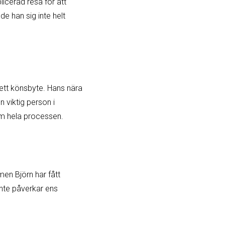
licerad resa för att
de han sig inte helt
 ett könsbyte. Hans nära
 viktig person i
nom hela processen.
men Björn har fått
inte påverkar ens