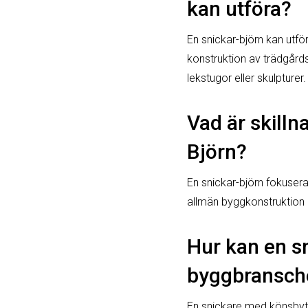
kan utföra?
En snickar-björn kan utfö
konstruktion av trädgård
lekstugor eller skulpturer.
Vad är skill
Björn?
En snickar-björn fokuser
allmän byggkonstruktion 
Hur kan en s
byggbransche
En snickare med könsbyt