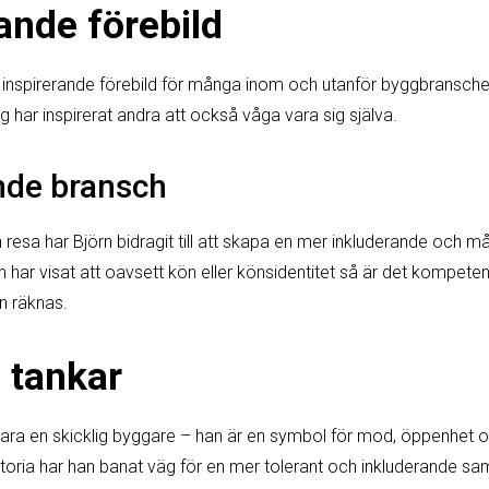
ande förebild
 en inspirerande förebild för många inom och utanför byggbransc
g har inspirerat andra att också våga vara sig själva.
nde bransch
resa har Björn bidragit till att skapa en mer inkluderande och m
ar visat att oavsett kön eller könsidentitet så är det kompeten
n räknas.
 tankar
bara en skicklig byggare – han är en symbol för mod, öppenhet 
toria har han banat väg för en mer tolerant och inkluderande sa