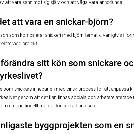
v att vara sann mot sig själv och att våga vara annorlunda.
et att vara en snickar-björn?
rson som kombinerar snickeri med björn-tematik, vanligtvis i for
relaterade projekt.
förändra sitt kön som snickare oc
yrkeslivet?
 som snickare innebär en medicinsk process för att anpassa kr
keslivet genom att det kan finnas sociala och arbetsrelaterade u
nom en traditionellt manlig dominerad bransch.
vanligaste byggprojekten som en s