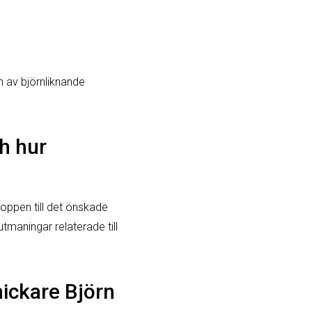
m av björnliknande
h hur
oppen till det önskade
tmaningar relaterade till
nickare Björn