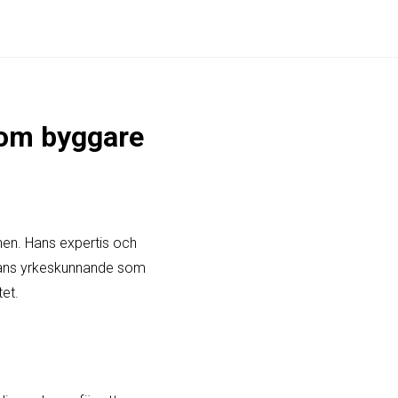
 om byggare
hen. Hans expertis och
a hans yrkeskunnande som
et.