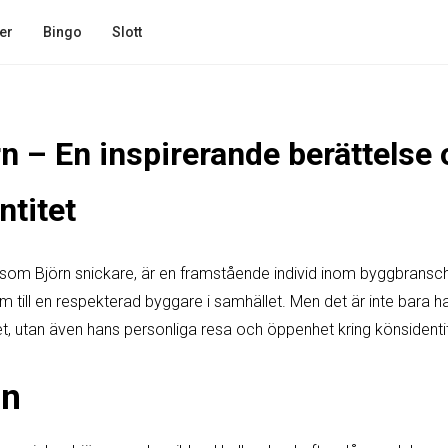
er
Bingo
Slott
rn – En inspirerande berättelse
ntitet
 som Björn snickare, är en framstående individ inom byggbransc
om till en respekterad byggare i samhället. Men det är inte bar
 utan även hans personliga resa och öppenhet kring könsidentit
an