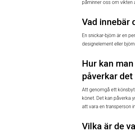
påminner oss om vikten a
Vad innebär d
En snickar-björn är en pe
designelement eller björn
Hur kan man 
påverkar det 
Att genomgå ett könsbyte
könet. Det kan påverka yr
att vara en transperson i
Vilka är de 