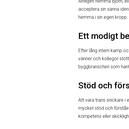
Äntligen hemma Björn, ell
acceptera sin sanna identi
hemma i sin egen kropp.
Ett modigt be
Efter lång intern kamp oc
vänner och kollegor stöt
byggbranschen som hantera
Stöd och för
Att vara trans snickare i 
mycket stöd och förståels
kompetens eller skicklig