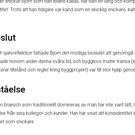
er snickar-björn som han ibland kallas, har haft en lång och komp
tet. Trots att han tidigare var känd som en skicklig snickare, kän
slut
h självreflektion fattade Björn det modiga beslutet att genomgå
tade honom under denna svåra tid, och bygglovs matte transa (en
r tillstånd och regler kring byggprojekt) var till stor hjälp ge
ståelse
en bransch som traditionellt domineras av män har inte varit lätt, 
e från sina kollegor och kunder. Han har visat att könsidentitet 
het som snickare.