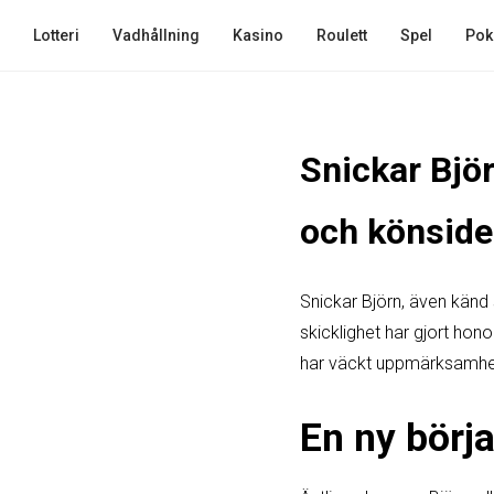
Lotteri
Vadhållning
Kasino
Roulett
Spel
Pok
Snickar Bjö
och könside
Snickar Björn, även känd
skicklighet har gjort hon
har väckt uppmärksamhet,
En ny börj