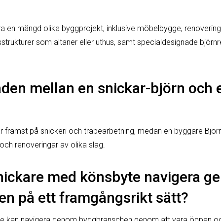
ra en mängd olika byggprojekt, inklusive möbelbygge, renovering 
sstrukturer som altaner eller uthus, samt specialdesignade björn
naden mellan en snickar-björn och
ar främst på snickeri och träbearbetning, medan en byggare Björn
och renoveringar av olika slag.
nickare med könsbyte navigera g
n på ett framgångsrikt sätt?
e kan navigera genom byggbranschen genom att vara öppen och ä