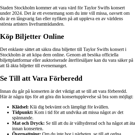
Staden Stockholm kommer att vara värd för Taylor Swifts konsert
under 2024. Det är ett evenemang som du inte vill missa, oavsett om
du är en långvarig fan eller nyfiken på att uppleva en av världens
största artisters liveframträdanden.
Köp Biljetter Online
Det enklaste sättet att säkra dina biljetter till Taylor Swifts konsert i
Stockholm är att köpa dem online. Genom att besöka officiella
biljettplattformar eller auktoriserade återförsäljare kan du vara säker på
att få äkta biljetter till evenemanget.
Se Till att Vara Förberedd
Innan du går på konserten är det viktigt att se till att vara förberedd.
Här är några tips för att göra din konsertupplevelse så bra som möjligt:
Klädsel:
Klä dig bekvämt och lämpligt för kvällen.
Tidpunkt:
Kom i tid för att undvika att missa något av det
spännande.
Mat och Dryck:
Se till att du är välhydrerad och ha något att äta
innan konserten.
Övernattning:
Om du inte bor i närheten, se till att ordna