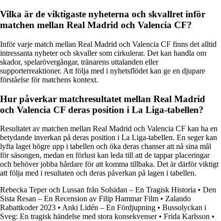
Vilka är de viktigaste nyheterna och skvallret inför
matchen mellan Real Madrid och Valencia CF?
Inför varje match mellan Real Madrid och Valencia CF finns det alltid
intressanta nyheter och skvaller som cirkulerar. Det kan handla om
skador, spelarövergångar, tränarens uttalanden eller
supporterreaktioner. Att följa med i nyhetsflödet kan ge en djupare
förståelse för matchens kontext.
Hur påverkar matchresultatet mellan Real Madrid
och Valencia CF deras position i La Liga-tabellen?
Resultatet av matchen mellan Real Madrid och Valencia CF kan ha en
betydande inverkan på deras position i La Liga-tabellen. En seger kan
lyfta laget högre upp i tabellen och öka deras chanser att nå sina mål
för säsongen, medan en förlust kan leda till att de tappar placeringar
och behöver jobba hårdare för att komma tillbaka. Det är därför viktigt
att följa med i resultaten och deras påverkan på lagen i tabellen.
Rebecka Teper och Lussan från Solsidan – En Tragisk Historia
•
Den
Sista Resan – En Recension av Filip Hammar Film
•
Zalando
Rabattkoder 2023
•
Anki Lidén – En Fördjupning
•
Bussolyckan i
Sveg: En tragisk händelse med stora konsekvenser
•
Frida Karlsson
•