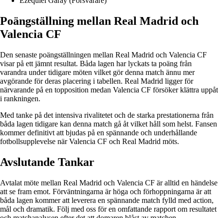
Ezequiel Garay (Försvarare)
Poängställning mellan Real Madrid och
Valencia CF
Den senaste poängställningen mellan Real Madrid och Valencia CF
visar på ett jämnt resultat. Båda lagen har lyckats ta poäng från
varandra under tidigare möten vilket gör denna match ännu mer
avgörande för deras placering i tabellen. Real Madrid ligger för
närvarande på en topposition medan Valencia CF försöker klättra uppåt
i rankningen.
Med tanke på det intensiva rivalitetet och de starka prestationerna från
båda lagen tidigare kan denna match gå åt vilket håll som helst. Fansen
kommer definitivt att bjudas på en spännande och underhållande
fotbollsupplevelse när Valencia CF och Real Madrid möts.
Avslutande Tankar
Avtalat möte mellan Real Madrid och Valencia CF är alltid en händelse
att se fram emot. Förväntningarna är höga och förhoppningarna är att
båda lagen kommer att leverera en spännande match fylld med action,
mål och dramatik. Följ med oss för en omfattande rapport om resultatet
och matchanalysen efter det att domaren blåst av matchen.